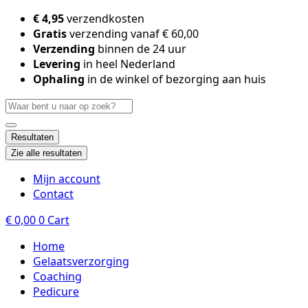
Skip
€ 4,95
verzendkosten
to
Gratis
verzending vanaf € 60,00
content
Verzending
binnen de 24 uur
Levering
in heel Nederland
Ophaling
in de winkel of bezorging aan huis
Search
...
Resultaten
Zie alle resultaten
Mijn account
Contact
€
0,00
0
Cart
Home
Gelaatsverzorging
Coaching
Pedicure