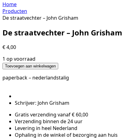
Home
Producten
De straatvechter – John Grisham
De straatvechter – John Grisham
€
4,00
1 op voorraad
De
Toevoegen aan winkelwagen
straatvechter
paperback – nederlandstalig
-
John
Grisham
hoeveelheid
Schrijver: John Grisham
Gratis verzending vanaf € 60,00
Verzending binnen de 24 uur
Levering in heel Nederland
Ophaling in de winkel of bezorging aan huis