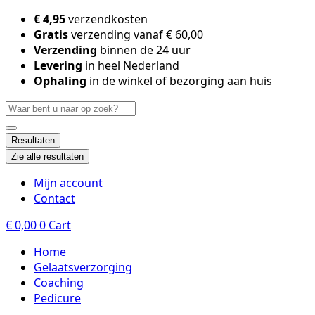
Skip
€ 4,95
verzendkosten
to
Gratis
verzending vanaf € 60,00
content
Verzending
binnen de 24 uur
Levering
in heel Nederland
Ophaling
in de winkel of bezorging aan huis
Search
...
Resultaten
Zie alle resultaten
Mijn account
Contact
€
0,00
0
Cart
Home
Gelaatsverzorging
Coaching
Pedicure