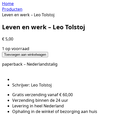
Home
Producten
Leven en werk – Leo Tolstoj
Leven en werk – Leo Tolstoj
€
5,00
1 op voorraad
Leven
Toevoegen aan winkelwagen
en
paperback – Nederlandstalig
werk
-
Leo
Tolstoj
Schrijver: Leo Tolstoj
hoeveelheid
Gratis verzending vanaf € 60,00
Verzending binnen de 24 uur
Levering in heel Nederland
Ophaling in de winkel of bezorging aan huis